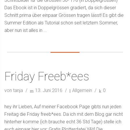
Schnittbilder für die Grössen 56- 176 (in Doppelgrössen)
Das Ebook ist in Doppelgrössen gradiert, da sich dieser
Schnitt prima über einpaar Grössen tragen lässt! Es gibt die
Summer Edition als Tutorial schon seit letztem Sommer,
aber nun ist alles in ...
Friday Freeb*ees
von tanja
13. Juni 2016
Allgemein
0
hey ihr Lieben, Auf meiner Facebook Page gibts nun jeden
Freitag die Friday freeb*ees. Da ich mit dem Blog gar nicht
hinterher komme (ich brauche echt 36 Std Tage) stelle ich
euch einpaar hier vor: Gratis Plotterdatei YAY! Die