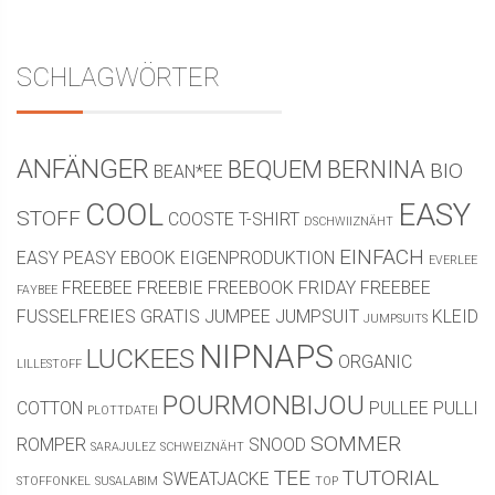
SCHLAGWÖRTER
ANFÄNGER
BEQUEM
BERNINA
BIO
BEAN*EE
COOL
EASY
STOFF
COOSTE T-SHIRT
DSCHWIIZNÄHT
EINFACH
EASY PEASY
EBOOK
EIGENPRODUKTION
EVERLEE
FREEBEE
FREEBIE
FREEBOOK
FRIDAY FREEBEE
FAYBEE
FUSSELFREIES
GRATIS
JUMPEE
JUMPSUIT
KLEID
JUMPSUITS
NIPNAPS
LUCKEES
ORGANIC
LILLESTOFF
POURMONBIJOU
COTTON
PULLEE
PULLI
PLOTTDATEI
SOMMER
ROMPER
SNOOD
SARAJULEZ
SCHWEIZNÄHT
TEE
TUTORIAL
SWEATJACKE
STOFFONKEL
SUSALABIM
TOP