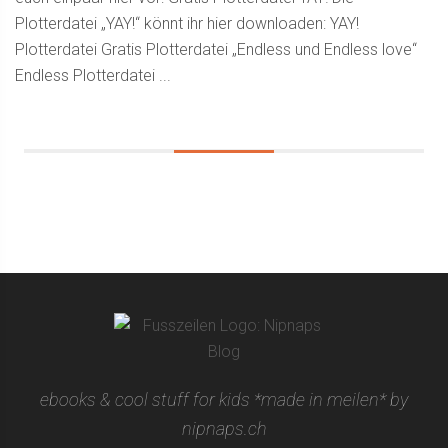
Plotterdatei „YAY!“ könnt ihr hier downloaden: YAY!
Plotterdatei Gratis Plotterdatei „Endless und Endless love“
Endless Plotterdatei ...
ebooks & cool stuff for kids *made in meilen* by
nipnaps.ch