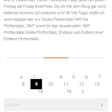
Freitag die Friday freeb*ees. Da ich mit dem Blog gar nicht
hinterher komme (ich brauche echt 36 Std Tage) stelle ich
euch einpaar hier vor: Gratis Plotterdatei YAY! Die
Plotterdatei „YAY!“ könnt ihr hier downloaden: YAY!
Plotterdatei Gratis Plotterdatei „Endless und Endless love“
Endless Plotterdatei ...
Zurück
1
…
4
5
6
7
8
9
10
11
12
13
14
…
16
Weiter
Suchen
Seitenleiste
nach: