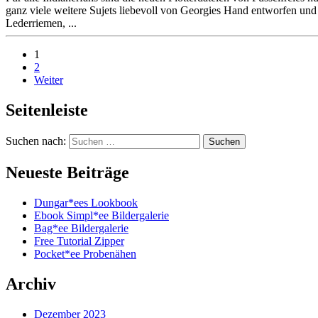
ganz viele weitere Sujets liebevoll von Georgies Hand entworfen un
Lederriemen, ...
1
2
Weiter
Seitenleiste
Suchen nach:
Neueste Beiträge
Dungar*ees Lookbook
Ebook Simpl*ee Bildergalerie
Bag*ee Bildergalerie
Free Tutorial Zipper
Pocket*ee Probenähen
Archiv
Dezember 2023