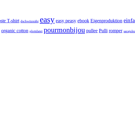
easy
einf
ste T-shirt
easy peasy
ebook
Eigenproduktion
dschwiiznäht
pourmonbijou
organic cotton
pullee
Pulli
romper
plottdatei
sarajule