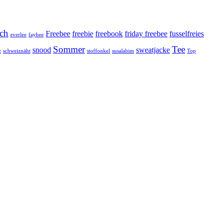
ach
Freebee
freebie
freebook
friday freebee
fusselfreies
everlee
faybee
Sommer
Tee
snood
sweatjacke
z
schweiznäht
stoffonkel
susalabim
Top