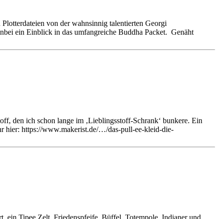
Plotterdateien von der wahnsinnig talentierten Georgi
Anbei ein Einblick in das umfangreiche Buddha Packet. Genäht
off, den ich schon lange im ‚Lieblingsstoff-Schrank‘ bunkere. Ein
r hier: https://www.makerist.de/…/das-pull-ee-kleid-die-
rt, ein Tipee Zelt, Friedenspfeife, Büffel, Totempole, Indianer und