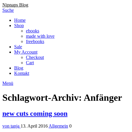
Nipnaps Blog
Suche
Home
Shop
ebooks
made with love
freebooks
Sale
My Account
Checkout
Cart
Blog
Kontakt
Menü
Schlagwort-Archiv: Anfänger
new cuts coming soon
von tanja
13. April 2016
Allgemein
0