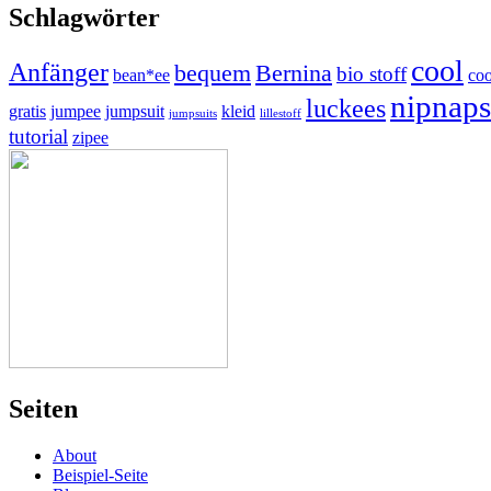
Schlagwörter
cool
Anfänger
bequem
Bernina
bio stoff
bean*ee
coo
nipnaps
luckees
gratis
jumpee
jumpsuit
kleid
jumpsuits
lillestoff
tutorial
zipee
Seiten
About
Beispiel-Seite