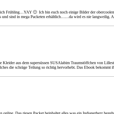
dlich Frühling…YAY 🙂 Ich bin euch noch einige Bilder der obercoolen 
us und sind in mega Packeten erhältlich……da wird es nie langweilig. 
l*ee Kleider aus dem supersüssen SUSAlabim Traumstöffchen von Lillest
lches die schräge Teilung so richtig hervorhebt. Das Ebook bekommt ih
un online. Das riesen Packet beinhaltet alles was ein Indianerherz begeh